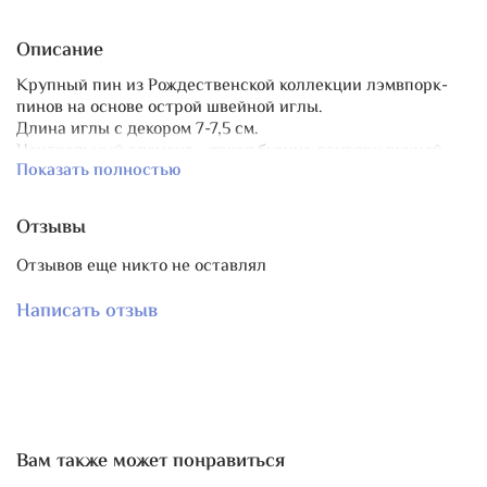
Описание
Крупный пин из Рождественской коллекции лэмвпорк-
пинов на основе острой швейной иглы.
Длина иглы с декором 7-7,5 см.
Центральный элемент - яркая бусина лэмворк ручной
Показать полностью
работы в виде украшенной разноцветными шарами
ёлочки. Шарики выпуклые!
Размер бусины ~1,5х2 см.
Отзывы
Дополнительный декор - бусина из прозрачного
чешского стекла Preciosa Ornela, будто упавшая с ёлки
Отзывов еще никто не оставлял
льдинка и бусинка в форме звездочки золотистого цвета.
Всё вместе очень празднично и ярко смотрится!
Написать отзыв
Поскольку основной элемент - стекло ручной работы,
изделие требует аккуратного обращения.
Вам также может понравиться