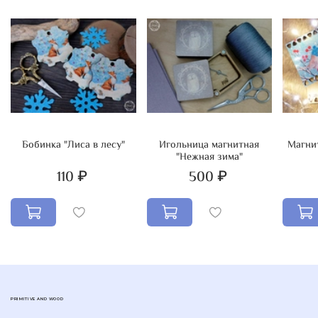
Бобинка "Лиса в лесу"
Игольница магнитная
Магнит
"Нежная зима"
110 ₽
500 ₽
PRIMITIVE AND WOOD