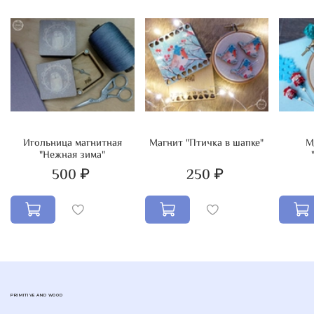
Игольница магнитная
Магнит "Птичка в шапке"
М
"Нежная зима"
500 ₽
250 ₽
PRIMITIVE AND WOOD