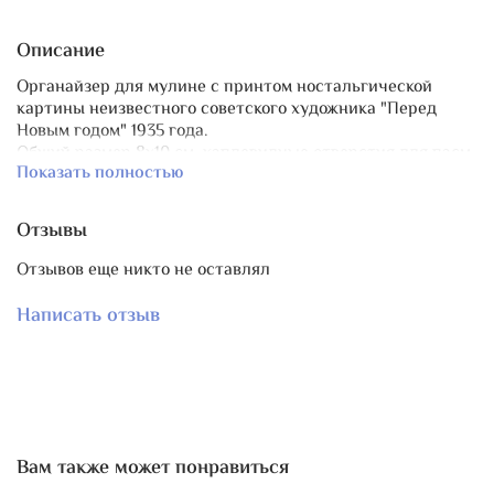
Описание
Органайзер для мулине с принтом ностальгической
картины неизвестного советского художника "Перед
Новым годом" 1935 года.
Общий размер 8х10 см, каплевидные отверстия для пасм
Показать полностью
мулине размером 10х7 мм.
Органайзер рассчитан на 11 цветов, гравировка
нумерации на обороте.
Отзывы
Принт закреплён и дополнительно отшлифован вручную
Отзывов еще никто не оставлял
до гладкости, не сотрётся и не выцветет.
В комплект отлично подойдет
игольница с принтом
Написать отзыв
обложки журнала "Мурзилка"
.
Вам также может понравиться