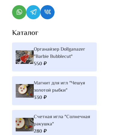
Каталог
Органайзер Dollganazer
"Barbie Bubblecut"
550 ₽
Магнит для игл "Чешуя
золотой рыбки"
330 ₽
Счетная игла "Солнечная
ракушка"
280 ₽