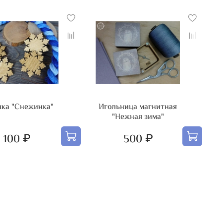
нка "Снежинка"
Игольница магнитная
"Нежная зима"
100 ₽
500 ₽