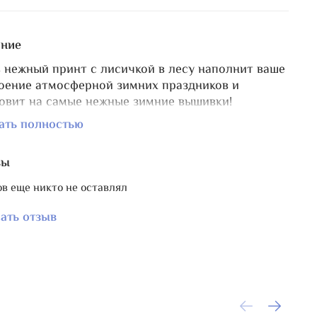
ние
 нежный принт с лисичкой в лесу наполнит ваше
оение атмосферной зимних праздников и
овит на самые нежные зимние вышивки!
 размер изделия 5,5х5,5 см, отверстие для
ать полностью
шивания бобинки на кольцо\украшения
ской размером d 5 мм.
вы
 закреплен и дополнительно отшлифован
в еще никто не оставлял
ую, не сотрется и не выцветет.
ии с этим принтом выпущены также
органайзер
и
ать отзыв
т
для игл.