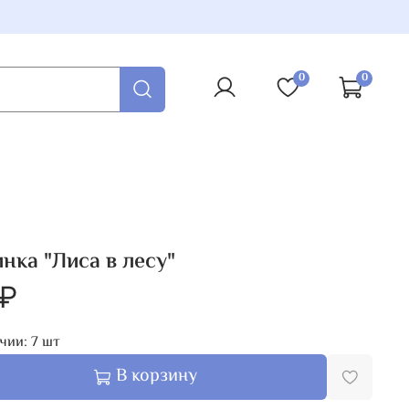
0
0
нка "Лиса в лесу"
 ₽
чии:
7
шт
В корзину