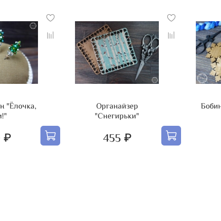
н "Ёлочка,
Органайзер
Боби
!"
"Снегирьки"
 ₽
455 ₽