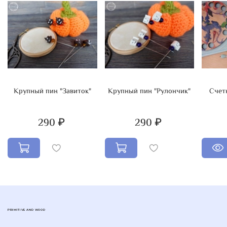
Крупный пин "Завиток"
Крупный пин "Рулончик"
Счетн
290 ₽
290 ₽
PRIMITIVE AND WOOD