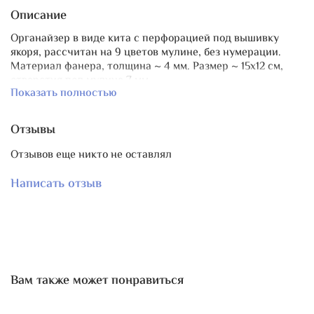
Описание
Органайзер в виде кита с перфорацией под вышивку
якоря, рассчитан на 9 цветов мулине, без нумерации.
Материал фанера, толщина ~ 4 мм. Размер ~ 15х12 см,
отверстия под мулине 7 мм.
Показать полностью
Есть парная бобинка!
Отзывы
Отзывов еще никто не оставлял
Написать отзыв
Вам также может понравиться