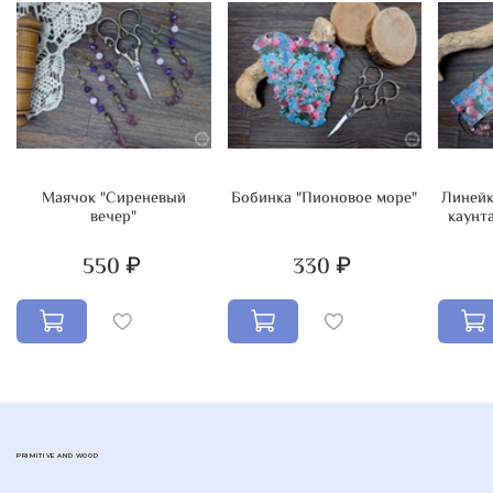
Маячок "Сиреневый
Бобинка "Пионовое море"
Линейк
вечер"
каунт
550 ₽
330 ₽
PRIMITIVE AND WOOD