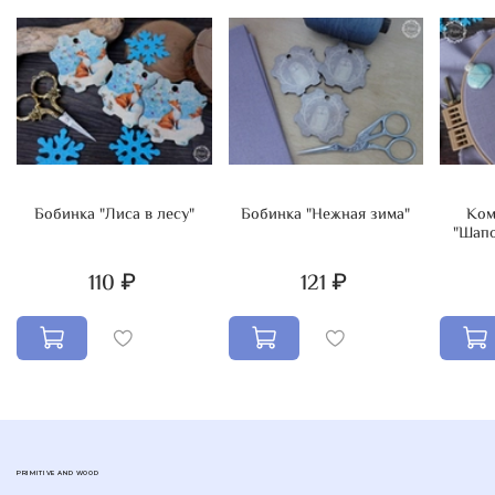
Бобинка "Лиса в лесу"
Бобинка "Нежная зима"
Компле
"Шапо
110 ₽
121 ₽
PRIMITIVE AND WOOD