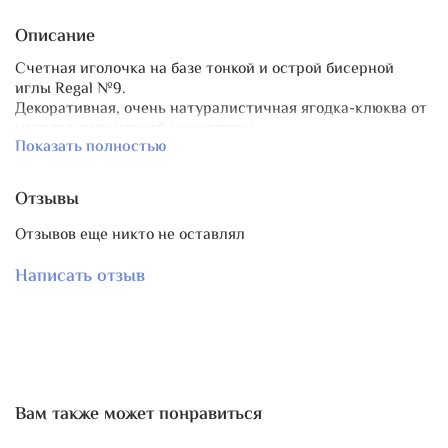
Описание
Счетная иголочка на базе тонкой и острой бисерной
иглы Regal №9.
Декоративная, очень натуралистичная ягодка-клюква от
мастера полимерной миниатюры
Показать полностью
В паре с клюковкой гранёная бусина изумрудных
оттенков из чешского стекла Preciosa Ornela
Длина иглы ~ 5 см.
Отзывы
Продаются поштучно.
Отзывов еще никто не оставлял
В пару есть
маячок "Клюква на морозе"
.
Написать отзыв
Вам также может понравиться