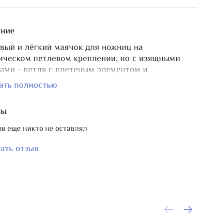
ние
вый и лёгкий маячок для ножниц на
ическом петлевом креплении, но с изящными
ами - петля с плетеным элементом и
истыми шапочками перекликается с
ать полностью
лическими золотистыми сердечками и
рованными подвесками.
вы
оигрышное сочетание темно-синего и золотого
в.
в еще никто не оставлял
 с петлёй 17 см.
ы - металл и чешское стекло Preciosa Ornela.
ать отзыв