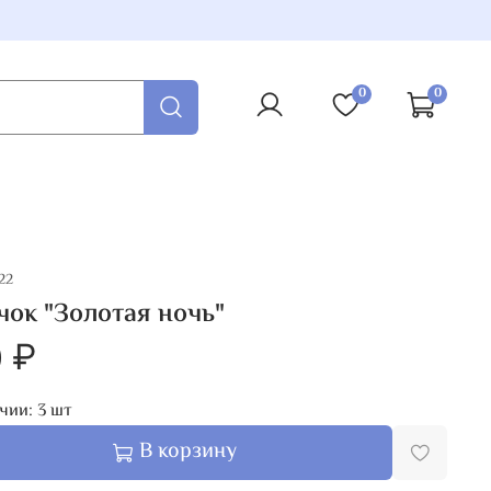
0
0
22
ок "Золотая ночь"
 ₽
чии:
3
шт
В корзину