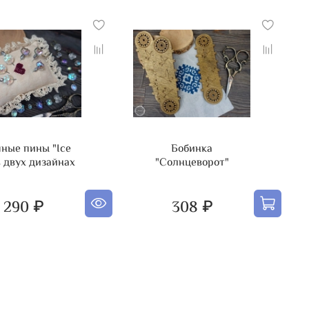
ные пины "Ice
Бобинка
в двух дизайнах
"Солнцеворот"
290 ₽
308 ₽