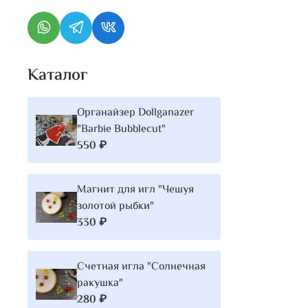
Каталог
Органайзер Dollganazer
"Barbie Bubblecut"
550 ₽
Магнит для игл "Чешуя
золотой рыбки"
330 ₽
Счетная игла "Солнечная
ракушка"
280 ₽