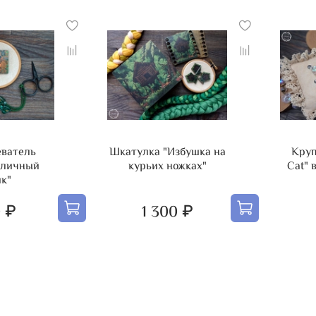
еватель
Шкатулка "Избушка на
Круп
оличный
курьих ножках"
Cat" 
ик"
 ₽
1 300 ₽