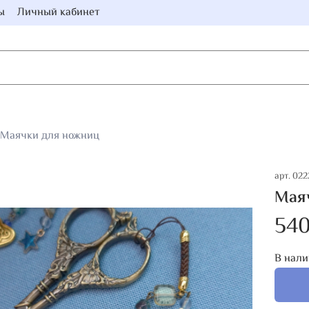
ы
Личный кабинет
Маячки для ножниц
арт.
022
Маяч
540
В нали