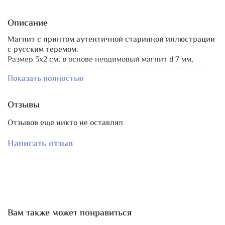
Описание
Магнит с принтом аутентичной старинной иллюстрации
с русским теремом.
Размер 3х2 см, в основе неодимовый магнит d 7 мм,
утопленный в деревянной части, что делает изделие в
Показать полностью
целом намного более аккуратным. Уголки закруглены.
Принт закреплен, не сотрется и не выцветет.
Магнит легкий, ваши запястья во время вышивки
Отзывы
останутся не перегруженными.
Для всех любителей русской старины!
Отзывов еще никто не оставлял
Магнит - часть коллекции "Русский терем", куда также
Написать отзыв
входят
бобинка
и
органайзер
.
Вам также может понравиться