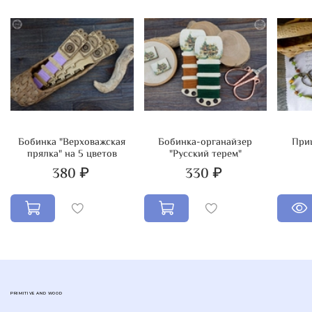
Бобинка "Верховажская
Бобинка-органайзер
При
прялка" на 5 цветов
"Русский терем"
380 ₽
330 ₽
PRIMITIVE AND WOOD