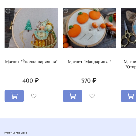
Магнит "Ёлочка нарядная"
Магнит "Мандаринка"
Магни
"Откр
400 ₽
370 ₽
PRIMITIVE AND WOOD