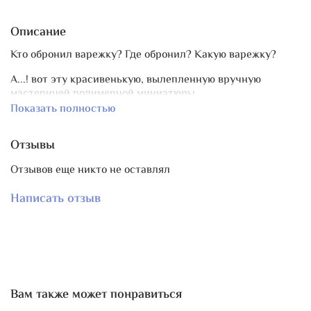
Описание
Кто обронил варежку? Где обронил? Какую варежку?
А...! вот эту красивенькую, вылепленную вручную
мастерицей полимерной миниатюры.
Варежка дополнена горстью разных-прекрасных бусин
Показать полностью
из чешского стекла Preciosa Ornela.
Отзывы
Крепёж на разъёмную швензу.
Длина маячка ~ 13 см.
Отзывов еще никто не оставлял
Написать отзыв
В пару есть
комплект счетных игл "Льдинка"
.
Вам также может понравиться