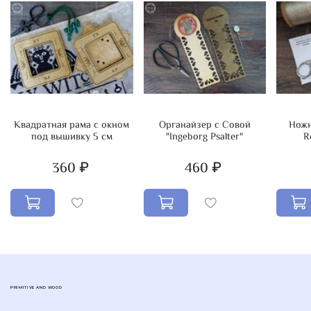
Квадратная рама с окном
Органайзер с Совой
Ножн
под вышивку 5 см
"Ingeborg Psalter"
R
360 ₽
460 ₽
PRIMITIVE AND WOOD