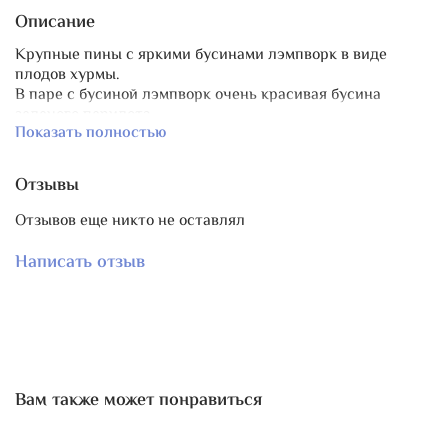
Описание
Крупные пины с яркими бусинами лэмпворк в виде
плодов хурмы.
В паре с бусиной лэмпворк очень красивая бусина
зеленого перидота.
Показать полностью
Пин собран на базе острой швейной иглы. Длина иглы с
декором 6,5-7 см.
Размер бусины-хурмы ~ 1х1 см, перидота - 7 мм.
Отзывы
Бусины могут чуть отличаться друг от друга в силу
ручной работы.
Отзывов еще никто не оставлял
Без повтора.
Написать отзыв
К этим иглам отлично подходит
маячок "Морошка"
,
такой же яркий и солнечный!
Вам также может понравиться