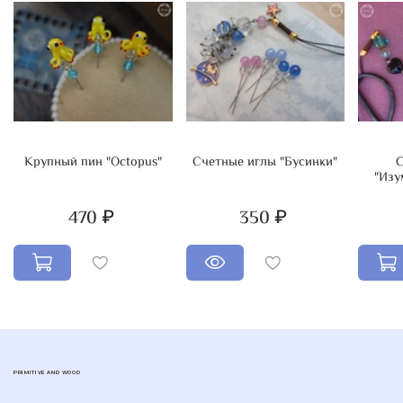
Крупный пин "Octopus"
Счетные иглы "Бусинки"
С
"Изу
470 ₽
350 ₽
PRIMITIVE AND WOOD