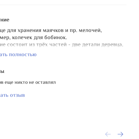
ние
це для хранения маячков и пр. мелочей,
мер, колечек для бобинок.
ие состоит из трёх частей - две детали деревца,
ляющиеся друг в друга и подставка.
ать полностью
ксплуатации рекомендую собранное деревце
ть в подставку (есть специальные пазы для
вы
) любым клеем (ПВА, столярный, момент,
клей).
в еще никто не оставлял
а в собранном виде 18 см, ширина по
дистости веточек 15 см. Диаметр подставки 9 см.
ать отзыв
иал фанера толщиной 4,5 мм.