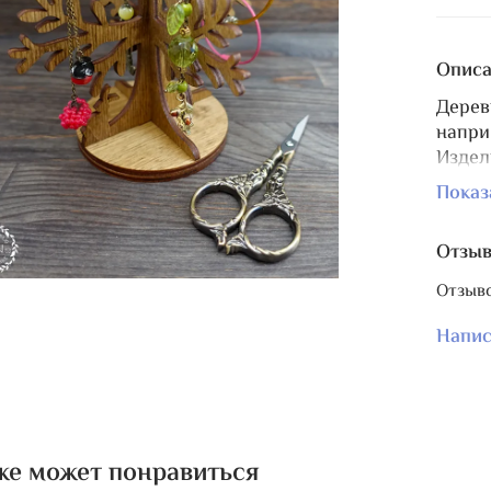
Описа
Дерев
напри
Издел
встав
Показ
Для э
вклеи
Отзы
этого
супер
Отзыво
Высот
раски
Напис
Матер
же может понравиться