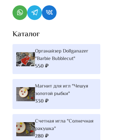
Каталог
Органайзер Dollganazer
"Barbie Bubblecut"
550 ₽
Магнит для игл "Чешуя
золотой рыбки"
330 ₽
Счетная игла "Солнечная
ракушка"
280 ₽