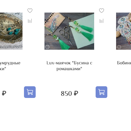
зумрудные
Lux-маячок "Бусина с
Бобинка "Лоддон
ки"
ромашками"
 ₽
850 ₽