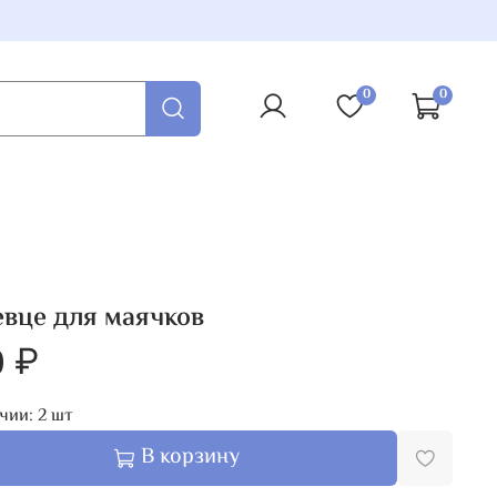
0
0
вце для маячков
0 ₽
чии:
2
шт
В корзину