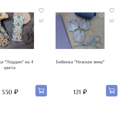
" на 4
Бобинка "Нежная зима"
цвета
330 ₽
121 ₽