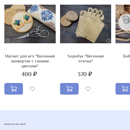
матрёшка" можно собрать удобный для вас комплект
нужных и красивых аксессуаров, которые украсят и
сделают более удобным ваш вышивальный процесс!
Магнит для игл "Весенний
Хорнбук "Весенняя
Боб
конвертик с синими
птичка"
цветами"
400 ₽
370 ₽
PRIMITIVE AND WOOD