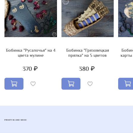
Бобинка "Русалочья" на 4
Бобинка "Грязовецкая
Бобин
цвета мулине
прялка" на 5 цветов
карты 
370 ₽
380 ₽
PRIMITIVE AND WOOD