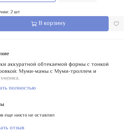
чии:
2
шт
В корзину
ние
ки аккуратной обтекаемой формы с тонкой
ровкой: Муми-мамы с Муми-троллем и
умрика.
я бобинка рассчитана на размещение 4 цветов
ать полностью
.
 бобинки 14,5 х 5 см.
вы
ии с Муми-троллями выпущены также
магнит для
в еще никто не оставлял
обинка на один цвет
и
органайзер
.
ать отзыв