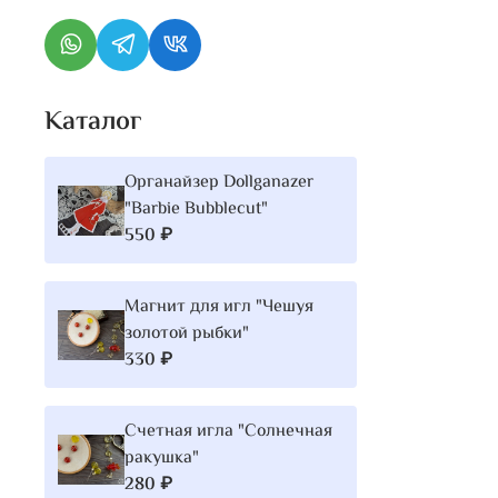
Каталог
Органайзер Dollganazer
"Barbie Bubblecut"
550 ₽
Магнит для игл "Чешуя
золотой рыбки"
330 ₽
Счетная игла "Солнечная
ракушка"
280 ₽