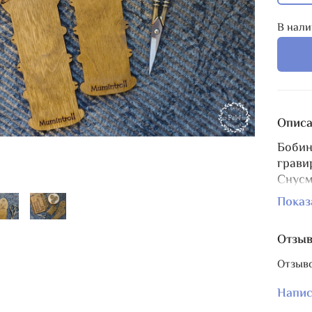
В нали
Описа
Бобин
грави
Снусм
Кажда
Показ
ниток
Размер
Отзы
В сер
Отзыво
игл
,
б
Напис