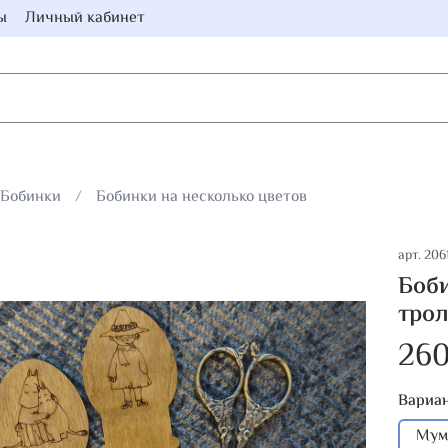
ы
Личный кабинет
Бобинки
Бобинки на несколько цветов
арт.
2061
Боби
трол
260
Вариан
Мум