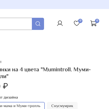
0
0
1
нки на 4 цвета "Mumintroll. Муми-
ли"
 ₽
т дизайна
и-мама и Муми-тролль
Снусмумрик