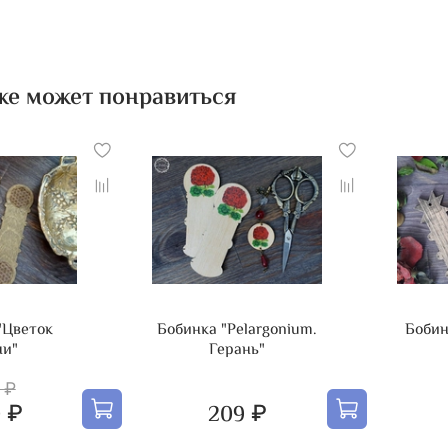
же может понравиться
"Цветок
Бобинка "Pelargonium.
Бобин
ни"
Герань"
 ₽
 ₽
209 ₽