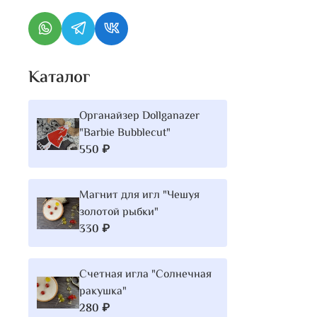
Каталог
Органайзер Dollganazer
"Barbie Bubblecut"
550 ₽
Магнит для игл "Чешуя
золотой рыбки"
330 ₽
Счетная игла "Солнечная
ракушка"
280 ₽