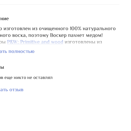
ние
р изготовлен из очищенного 100% натурального
ного воска, поэтому Воскер пахнет медом!
еры
P&W: Primitive and wood
изготовлены из
нного воска с пасек нашего района,
ать полностью
альный, местный продукт и я считаю, это
асно!
вы
а 5 см.
в еще никто не оставлял
де любителей примитивной вышивки
Waxer
оскер довольно известный предмет, хотя в целом
ать отзыв
ще используется портными.
о и нам, вышивальщицам он тоже очень полезен!
авайте разберемся, чем же нам полезен этот
тный предмет?