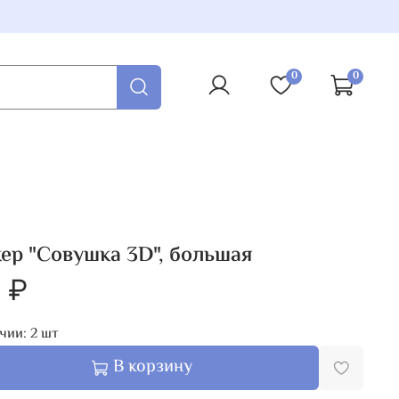
0
0
ер "Совушка 3D", большая
 ₽
чии:
2
шт
В корзину