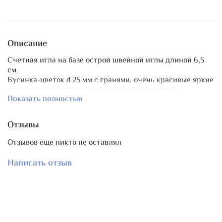
Описание
Счетная игла на базе острой швейной иглы длиной 6,5
см.
Бусинка-цветок d 25 мм с гранями, очень красивые яркие
цвета - солнечный желтый, нежный сиреневый,
Показать полностью
небесный голубой.
В паре с цветочками две бусины горного хрусталя d 7 и 9
м в огранке. В центре цветочка бисеринка золотистого
Отзывы
цвета
Очень выразительный аксессуар для вашей игольницы.
Отзывов еще никто не оставлял
Продаются поштучно.
Написать отзыв