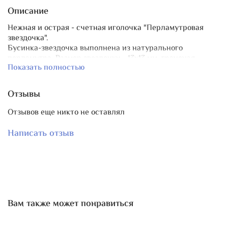
Описание
Нежная и острая - счетная иголочка "Перламутровая
звездочка".
Бусинка-звездочка выполнена из натурального
перламутра. Размер звездочки~ 13х13 мм, граненая
Показать полностью
бусинка из натурального горного хрусталя d 5 мм. Бисер
- чешская золотистая бусинка Preciosa Ornela.
Счетная игла собрана на базе острой и тонкой бисерной
Отзывы
иглы Regal №9.
Длина иглы с декором ~ 4 см.
Отзывов еще никто не оставлял
Прекрасно сочетается с другими аксессуарами с
перламутром.
Написать отзыв
В пару есть маячок с перламутровыми звездочками
"Звездопад"
.
Вам также может понравиться