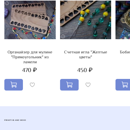
Органайзер для мулине
Счетная игла "Желтые
Боби
"Прямоугольник" из
цветы"
ламели
470 ₽
450 ₽
PRIMITIVE AND WOOD