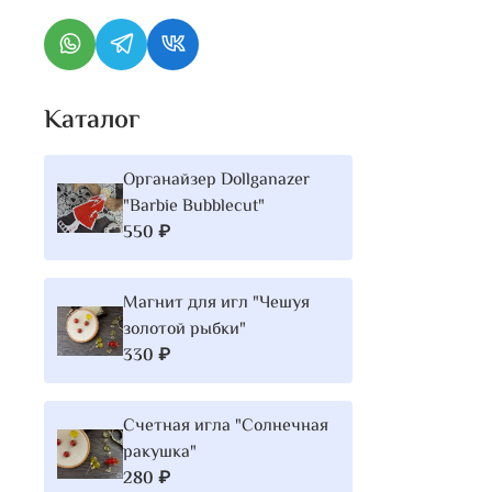
Каталог
Органайзер Dollganazer
"Barbie Bubblecut"
550 ₽
Магнит для игл "Чешуя
золотой рыбки"
330 ₽
Счетная игла "Солнечная
ракушка"
280 ₽