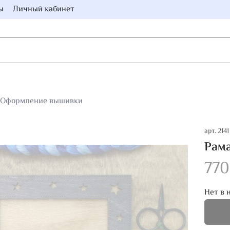
ы
Личный кабинет
Оформление вышивки
арт.
2141
Рама
770
Нет в 