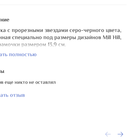
ние
ка с прорезными звездами серо-черного цвета,
нная специально под размеры дизайнов Mill Hill,
рамочки размером 13,9 см.
 размер рамы 20х20 см.
ать полностью
астный задник светлого оттенка создает
вый эффект глубины.
вы
рсальная, подходит к дизайнам разной тематики.
в еще никто не оставлял
с вышивкой - коллаж.
ать отзыв
йте есть бесплатный
МК по оформлению
ки в пришивные рамы P&W
.
вариант рамы
красного цвета с сердечками
.