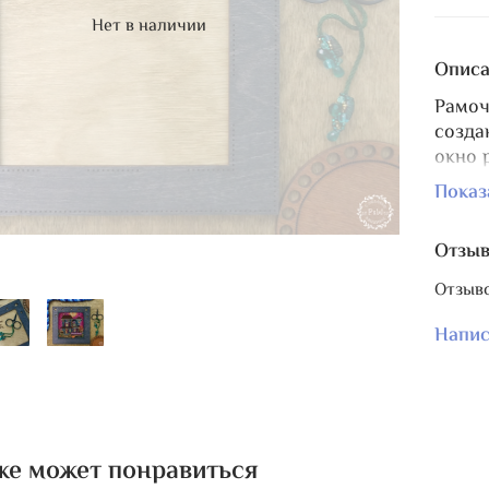
Нет в наличии
Описа
Рамоч
созда
окно 
Общий
Показ
Контр
краси
Отзы
Униве
Отзыво
Фото 
Напис
На са
вышив
Есть 
же может понравиться