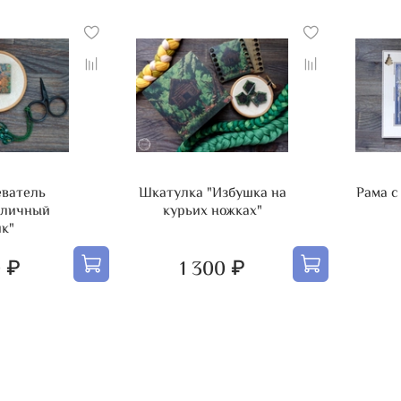
еватель
Шкатулка "Избушка на
Рама с
оличный
курьих ножках"
ик"
 ₽
1 300 ₽