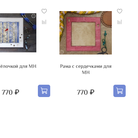
 ёлочкой для MH
Рама с сердечками для
MH
770 ₽
770 ₽