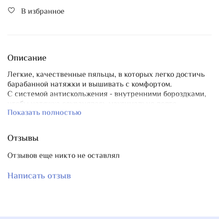
В избранное
Описание
Легкие, качественные пяльцы, в которых легко достичь
барабанной натяжки и вышивать с комфортом.
С системой антискольжения - внутренними бороздками,
чтобы натяжка сохранялась максимально долго.
Показать полностью
Отличный длинный винт.
Почитайте мой большой
пост
о сравнении разных пялец
Отзывы
с системой антискольжения.
Отзывов еще никто не оставлял
Написать отзыв