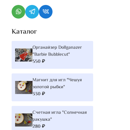
Каталог
Органайзер Dollganazer
"Barbie Bubblecut"
550 ₽
Магнит для игл "Чешуя
золотой рыбки"
330 ₽
Счетная игла "Солнечная
ракушка"
280 ₽