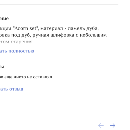
ние
кции "Acorn set", материал - ламель дуба,
овка под дуб, ручная шлифовка с небольшим
том старения.
ляет пришить вышивку шириной до 12 см.
ать полностью
 размер ~12,5х6,7 см.
окупке этого подвеса, вы получаете в подарок
вы
н для оформления в этот подвес.
уйста, обратите внимание, что в силу
в еще никто не оставлял
альности материала полосочки, точки, наплывы
 могут быть различны на отдельных экземплярах
ать отзыв
ек.
олеровки может немного отличаться от
рафии.