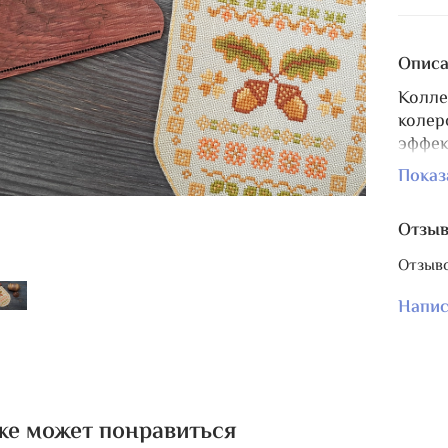
Описа
Колле
колер
эффек
Позво
Показ
Общий
При п
Отзы
дизай
Пожал
Отзыво
натур
и пр.
Напис
шапоч
Тон к
фотог
же может понравиться