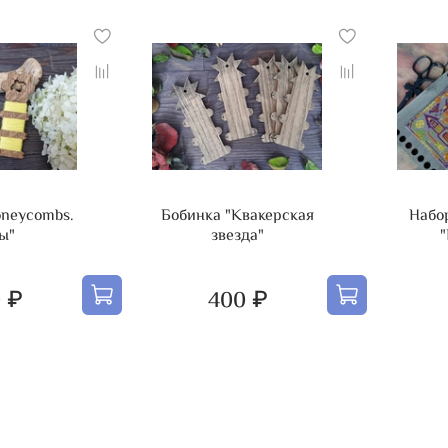
oneycombs.
Бобинка "Квакерская
Набо
ы"
звезда"
"
 ₽
400 ₽