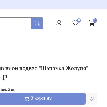
0
0
шивной подвес "Шапочка Желудя"
 ₽
чии:
2
шт
В корзину