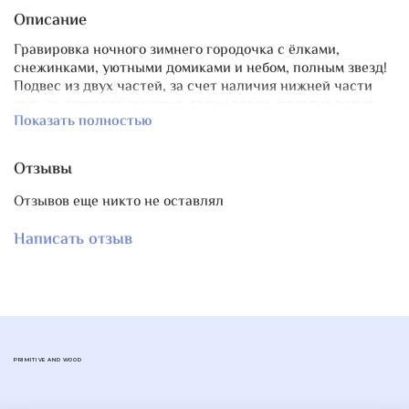
Описание
Гравировка ночного зимнего городочка с ёлками,
снежинками, уютными домиками и небом, полным звезд!
Подвес из двух частей, за счет наличия нижней части
чуть вытягивает вышивку своим весом, полотно висит
Показать полностью
ровнее.
Размер прорези для закрепления вышивки: 257х7 мм, т.е.
для вышивки шириной до 25 см.
Отзывы
В верхней части два отверстия для петельки,
подвешивания.
Отзывов еще никто не оставлял
Материал фанера, толщиной 4 мм.
Написать отзыв
PRIMITIVE AND WOOD