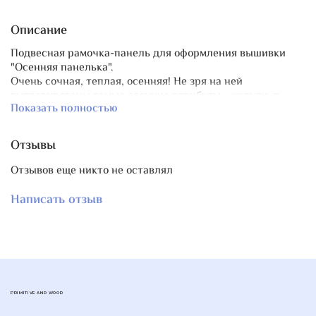
Описание
Подвесная рамочка-панель для оформления вышивки
"Осенняя панелька".
Очень сочная, теплая, осенняя! Не зря на ней
выгравированы самые осенние атрибуты - желуди, в
Показать полностью
обрамлении дубовых и тыквенных листьев.
Материал фанера, толщина 4 мм.
В верхней части расположения 4 отверстия для
Отзывы
подвешивания рамки.
Общий размер изделия 27х17 см. Размер пришивного
Отзывов еще никто не оставлял
поля: 25 х 11 см.
Из этой панели легко сделать ключницу, если с помощью
Написать отзыв
самых миниатюрных мебельных гвоздиков прикрепить
крючки к нижнему краю изделия.
PRIMITIVE AND WOOD