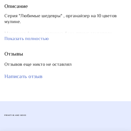
Описание
Серия "Любимые шедевры" , органайзер на 10 цветов
мулине.
Материал фанера, толщина 4 мм, принт закреплен
Показать полностью
лаком.
Размер 8,5х11 см, диаметр отверстий для мулине 8 мм.
Гравировка цифр на обратной стороне органайзера.
Отзывы
Отзывов еще никто не оставлял
В наличии 2 шт.
Написать отзыв
Цена 400 руб.
PRIMITIVE AND WOOD