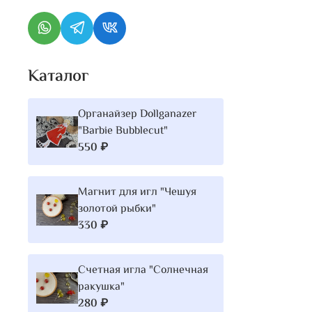
Каталог
Органайзер Dollganazer
"Barbie Bubblecut"
550 ₽
Магнит для игл "Чешуя
золотой рыбки"
330 ₽
Счетная игла "Солнечная
ракушка"
280 ₽