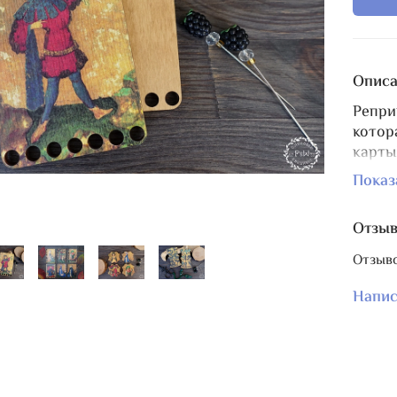
Описа
Репри
котор
карты
нумер
Показ
Принт
Размер
Отзы
Можно
Отзыво
издел
Напис
В сре
знати
несколь
Играл