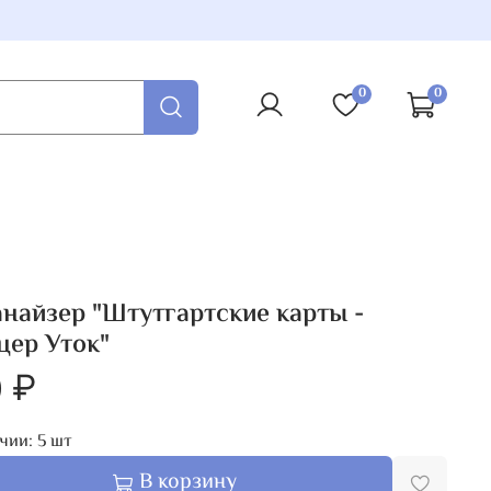
0
0
найзер "Штутгартские карты -
ер Уток"
 ₽
чии:
5
шт
В корзину