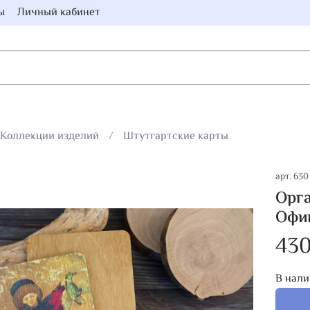
ы
Личный кабинет
Коллекции изделий
Штутгартские карты
арт.
630
Орга
Офиц
430
В нали