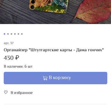
арт.
37
Органайзер "Штутгартские карты - Дама гончих"
430 ₽
В наличии:
6
шт
В корзину
В избранное