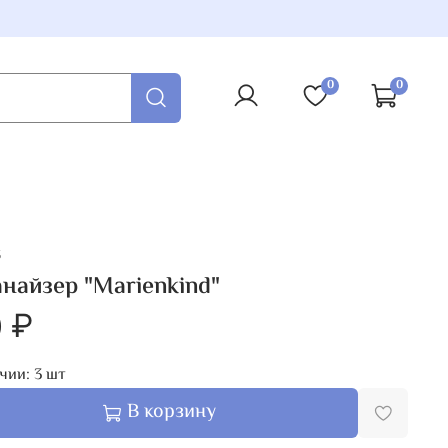
0
0
3
найзер "Marienkind"
 ₽
чии:
3
шт
В корзину