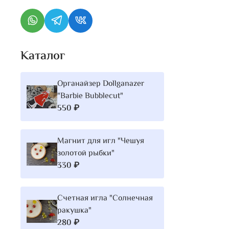
Каталог
Органайзер Dollganazer
"Barbie Bubblecut"
550 ₽
Магнит для игл "Чешуя
золотой рыбки"
330 ₽
Счетная игла "Солнечная
ракушка"
280 ₽