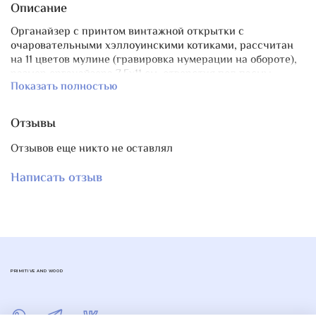
Описание
Органайзер с принтом винтажной открытки с
очаровательными хэллоуинскими котиками, рассчитан
на 11 цветов мулине (гравировка нумерации на обороте),
размер органайзера 7,5х11 см, отверстия под пасмы
Показать полностью
удобной овальной формы размером 7х5 мм. Принт
закреплен и дополнительно отшлифован вручную, не
сотрется и не выцветет.
Отзывы
Отзывов еще никто не оставлял
Написать отзыв
PRIMITIVE AND WOOD