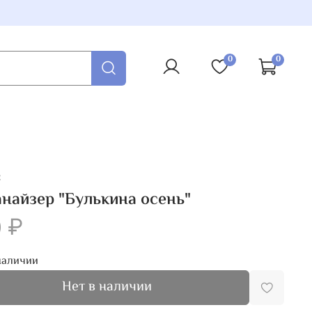
0
0
2
найзер "Булькина осень"
 ₽
наличии
Нет в наличии