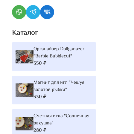
Каталог
Органайзер Dollganazer
"Barbie Bubblecut"
550 ₽
Магнит для игл "Чешуя
золотой рыбки"
330 ₽
Счетная игла "Солнечная
ракушка"
280 ₽