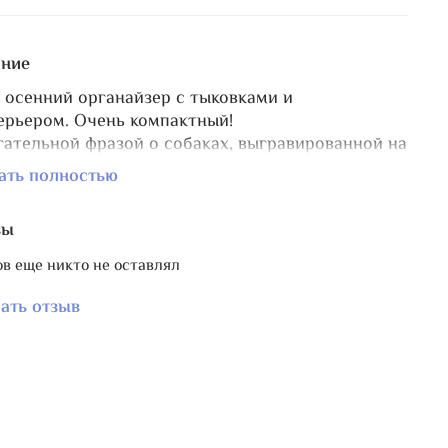
ние
 осенний органайзер с тыковками и
ерьером. Очень компактный!
гательной фразой о собаках, выгравированной на
те.
ать полностью
 закреплен и дополнительно отшлифован
ую, не сотрётся и не выцветет.
вы
и органайзера скруглены.
в еще никто не оставлял
р изделия 8х8 см, отверстия для мулине удобной
видной формы 10х7 мм, что позволяет
ать отзыв
стить их в органайзере в большем количестве - 9
м принтом также выпущены
игольница-
очка
и
бобинка
.