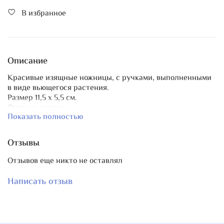
В избранное
Описание
Красивые изящные ножницы, с ручками, выполненными
в виде вьющегося растения.
Размер 11,5 х 5,5 см.
Острые, легкие.
Показать полностью
Представлены в двух цветах: antique gun metal (серый
стальной) и antique bronze metal (бронзовый).
Отзывы
Отзывов еще никто не оставлял
Написать отзыв