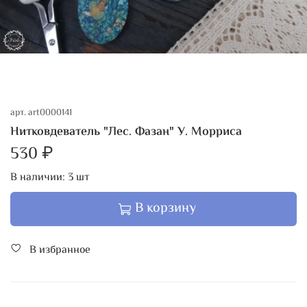
арт.
art0000141
Нитковдеватель "Лес. Фазан" У. Морриса
530 ₽
В наличии:
3
шт
В корзину
В избранное