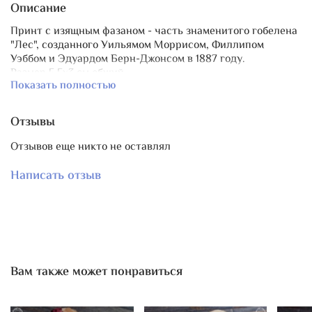
Описание
Принт с изящным фазаном - часть знаменитого гобелена
"Лес", созданного Уильямом Моррисом, Филлипом
Уэббом и Эдуардом Берн-Джонсом в 1887 году.
Размер 5,5х3 см общий.
Показать полностью
Принт закреплен и отшлифован вручную до гладкости,
не сотрётся и не выцветет.
Отзывы
Отзывов еще никто не оставлял
В пару есть
магнит для игл "Лес.Фазан"
.
Написать отзыв
Вам также может понравиться