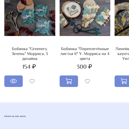
Бобинка "Greenery.
Бобинка "Переплетённые
Линейк
Зелень" Морриса, 3
листья II" У. Морриса на 4
каунт
дизайна
цвета
Уи
154 ₽
300 ₽
PRIMITIVE AND WOOD