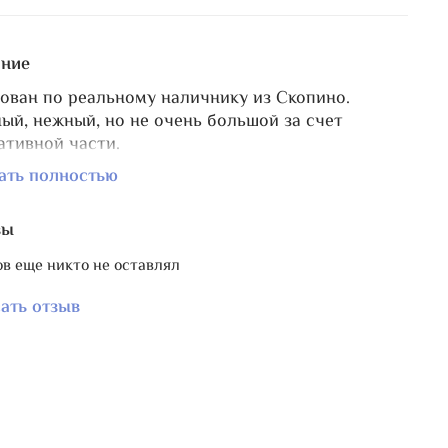
ние
ован по реальному наличнику из Скопино.
ый, нежный, но не очень большой за счет
ативной части.
р поля для пришивания вышивки 20х15 см, общий
ать полностью
р: 25*24,5 см
у к этому наличнику есть прекрасный сэмлер
вы
кие головные уборы".
 вышитая и оформленная в наличник работа
в еще никто не оставлял
представлена во всей красе - рекомендую
ьзовать для наличника деревянную подставку.
ать отзыв
одробнее в рекомендуемых товарах.