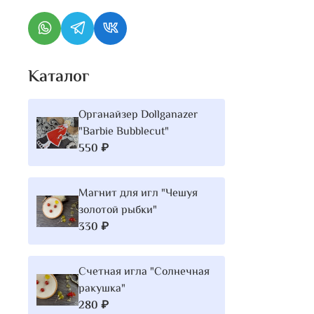
Каталог
Органайзер Dollganazer
"Barbie Bubblecut"
550 ₽
Магнит для игл "Чешуя
золотой рыбки"
330 ₽
Счетная игла "Солнечная
ракушка"
280 ₽