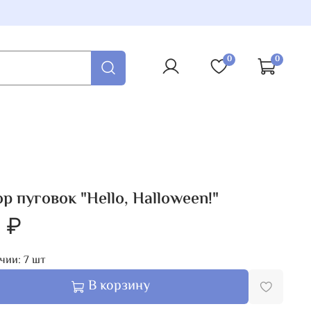
0
0
р пуговок "Hello, Halloween!"
 ₽
чии:
7
шт
В корзину