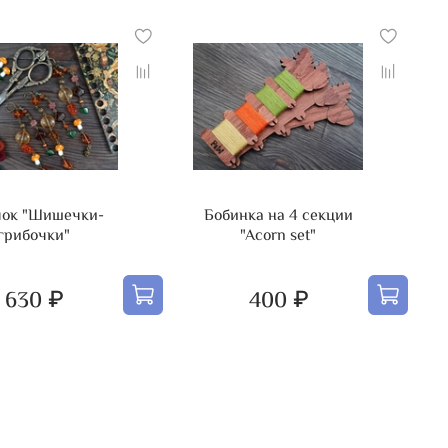
ок "Шишечки-
Бобинка на 4 секции
грибочки"
"Acorn set"
630 ₽
400 ₽