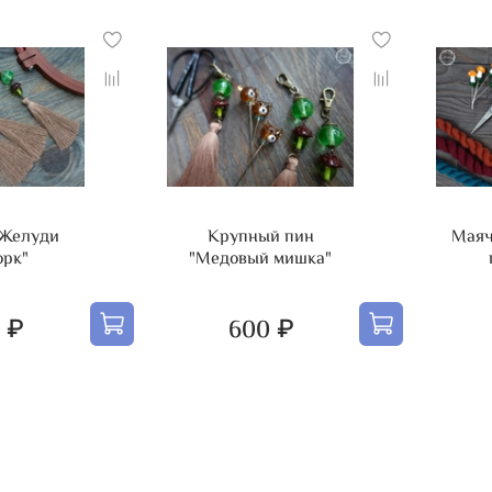
"Желуди
Крупный пин
Маяч
орк"
"Медовый мишка"
 ₽
600 ₽