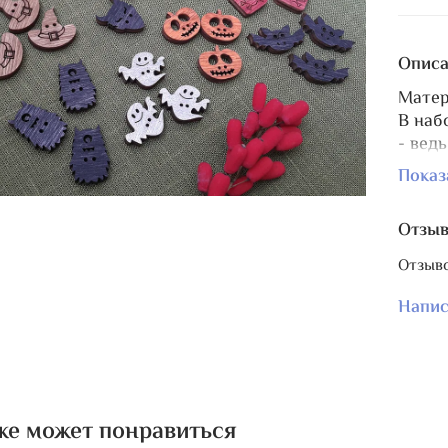
Описа
Матер
В наб
- вед
- вед
Показ
- вед
- зуб
Отзы
- лет
- чер
Отзыво
- Jac
- при
Напис
!!! В
предн
же может понравиться