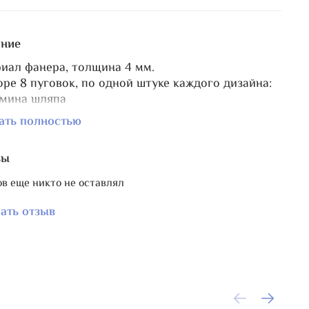
ние
иал фанера, толщина 4 мм.
оре 8 пуговок, по одной штуке каждого дизайна:
ьмина шляпа
ьмин котёл
ать полностью
ьмин пузырек с зельем
астый монстр
вы
учая мышь
тик
в еще никто не оставлял
k Pumpkinhead
видение (самое обаятельное!)
ать отзыв
нимание, пуговки декоративные и не
азначены для использования на одежде.