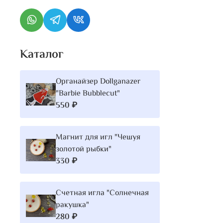
Каталог
Органайзер Dollganazer
"Barbie Bubblecut"
550 ₽
Магнит для игл "Чешуя
золотой рыбки"
330 ₽
Счетная игла "Солнечная
ракушка"
280 ₽