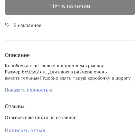
Нет в наличии
В избранное
Описание
Коробочка с петлевым креплением крышки.
Размер 6х9,5х2 см. Для своего размера очень
вместительные! Удобно взять такую коробочку в дорогу
для сохранности вышивальных аксессуаров.
Показать полностью
Три принта на выбор: Русалочка на светло-сиреневом
фоне в раковине, Русалочка на светло-мятном фоне,
Русалочка на розово-сиреневом фоне с черепашкой.
Отзывы
Отзывов еще никто не оставлял
Написать отзыв