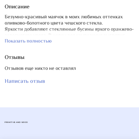
Описание
Безумно-красивый маячок в моих любимых оттенках
оливково-болотного цвета чешского стекла.
Яркости добавляют стеклянные бусины яркого оранжево-
золотистого цвета. В целом вся композиция выглядит
Показать полностью
так, будто на цветок в болотной топи падает лучик
позднего солнца.
Удивительно-красивое, нетипичное и стильное
Отзывы
сочетание, притягивающее взгляд!
Состав: бусинки богемского стекла, привезённые мной из
Отзывов еще никто не оставлял
Чехии, стеклянные бусинки золотистого цвета,
металлическая резная бусинка и металлические
Написать отзыв
подвески.
Единственный экземпляр!!
В пару к маячку есть счетные иголочки на базе бисерных
игл №9
"Swamp Rose"
.
PRIMITIVE AND WOOD