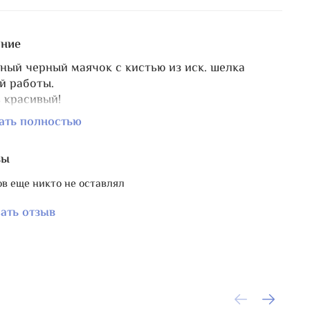
ние
ный черный маячок с кистью из иск. шелка
й работы.
 красивый!
я-бусинка монетка из чешского стекла, бусина-
ать полностью
е - лэмпворк ручной работы.
ькие граненые бусины с переливчатым
вы
тием - чешское стекло. Бусинка-подвеска в виде
чка - металл цвета античной бронзы.
в еще никто не оставлял
 можно отпаривать и гладить на режиме "шелк",
 длиной 7-8 см, вы можете её подрезать до
ать отзыв
й вам длины.
 ограниченное количество.
 длина маячка с петлёй ~ 14 см. Крепление на
мное кольцо, подходит почти для всех типов
ц.