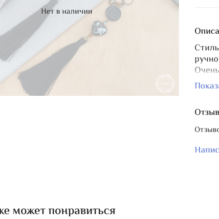
Нет в наличии
Описа
Стиль
ручно
Очень
Черна
Показ
сердц
Мален
Отзы
покры
серде
Отзыво
Кисть
кисть
Напис
нужно
Очень
Общая
разъё
ножни
же может понравиться