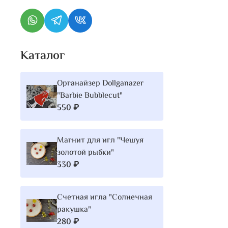
Каталог
Органайзер Dollganazer
"Barbie Bubblecut"
550 ₽
Магнит для игл "Чешуя
золотой рыбки"
330 ₽
Счетная игла "Солнечная
ракушка"
280 ₽