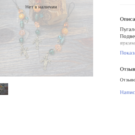
Нет в наличии
Описа
Пугал
Подве
ярким
тыквы
Показ
Отзы
Отзыво
Напис