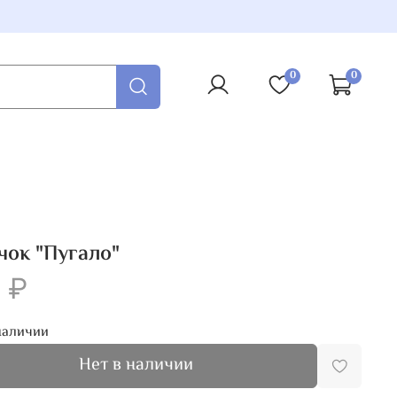
0
0
ок "Пугало"
 ₽
наличии
Нет в наличии