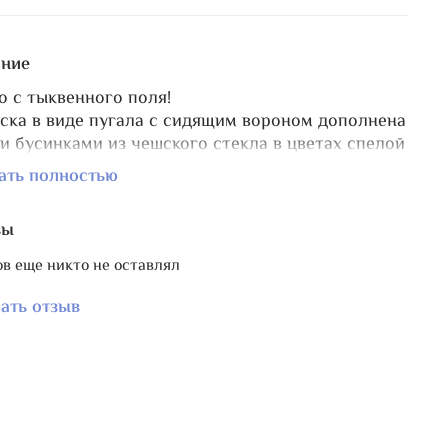
ние
о с тыквенного поля!
ска в виде пугала с сидящим вороном дополнена
и бусинками из чешского стекла в цветах спелой
: ярко-оранжевом и изумрудно-зеленом.
ать полностью
вы
в еще никто не оставлял
ать отзыв