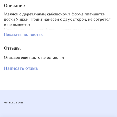
Описание
Маячок с деревянным кабошоном в форме планшетки
доски Уиджи. Принт нанесён с двух сторон, не сотрется
и не выцветет.
Крепёж маячка - разъёмная швенза, за счет чего у
Показать полностью
маячка нет лишней длины, такой крепёж позволяет
закреплять маячок на любых ножницах и др. аксессуарах
с отверстием.
Отзывы
Изюминка маячка подвеска с эмалью в форме
полумесяца со звездами.
Отзывов еще никто не оставлял
Длина маячка 10,5 см
Очень лёгкий и изящный.
Написать отзыв
В коллекции изделий "Уиджи" также выпущены
нитковдеватель
,
магнит для игл
,
крупные пины
.
PRIMITIVE AND WOOD