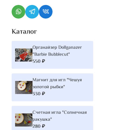
Каталог
Органайзер Dollganazer
"Barbie Bubblecut"
550 ₽
Магнит для игл "Чешуя
золотой рыбки"
330 ₽
Счетная игла "Солнечная
ракушка"
280 ₽