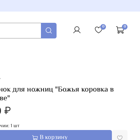
0
0
7
ок для ножниц "Божья коровка в
ве"
0 ₽
чии:
1
шт
В корзину