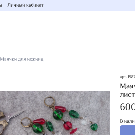
ы
Личный кабинет
Маячки для ножниц
арт.
198
Маяч
лист
60
В нали