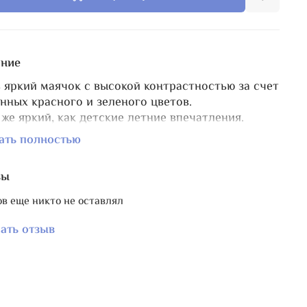
ние
 яркий маячок с высокой контрастностью за счет
нных красного и зеленого цветов.
 же яркий, как детские летние впечатления.
ать полностью
чке потрясающие бусины лэмпворк - цветочная и
усинки божьих коровки, оттенённых зеленью и
вы
ачностью чешского стекла. Бусины лэмворк
й работы и поэтому не абсолютно идентичны
в еще никто не оставлял
другу, каждая индивидуальна.
ать отзыв
к на разъёмной швензе, что делает его более
омичным, без лишней длины.
а в d 11 мм, т.е. подойдет для любых ножниц.
 маячка со швензой 11 см.