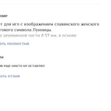
ние
т для игл с изображением славянского женского
гового символа Лунницы.
р деревянной части d 37 мм, в основе
мовый магнит d7 мм.
ать полностью
у к магниту есть хорнбук и бобинка с Лунницей.
вы
в еще никто не оставлял
ать отзыв