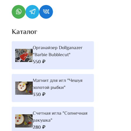
Каталог
Органайзер Dollganazer
"Barbie Bubblecut"
550 ₽
Магнит для игл "Чешуя
золотой рыбки"
330 ₽
Счетная игла "Солнечная
ракушка"
280 ₽