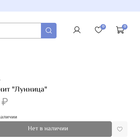
0
0
6
нит "Лунница"
 ₽
наличии
Нет в наличии