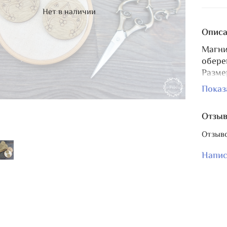
Нет в наличии
Описа
Магни
обере
Разме
неоди
Показ
В пар
Отзы
Отзыво
Напис