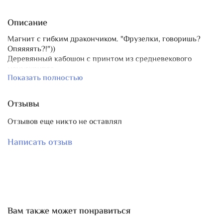
Описание
Магнит с гибким дракончиком. "Фрузелки, говоришь?
Опяяяять?!"))
Деревянный кабошон с принтом из средневекового
манускрипта.
Показать полностью
Размер деревянного кабошона 45 х 33 мм.
Принт закреплен и дополнительно отшлифован вручную,
не сотрется и не выцветет.
Отзывы
В основе усиленные неодимовые магнитные диски 7х2 и
10х2 мм.
Отзывов еще никто не оставлял
Написать отзыв
Вам также может понравиться