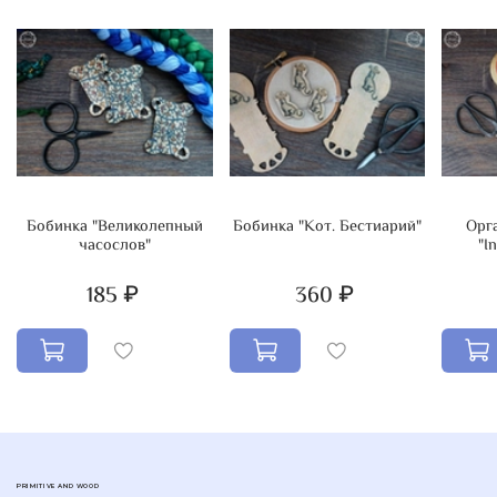
Бобинка "Великолепный
Бобинка "Кот. Бестиарий"
Орг
часослов"
"I
185 ₽
360 ₽
PRIMITIVE AND WOOD