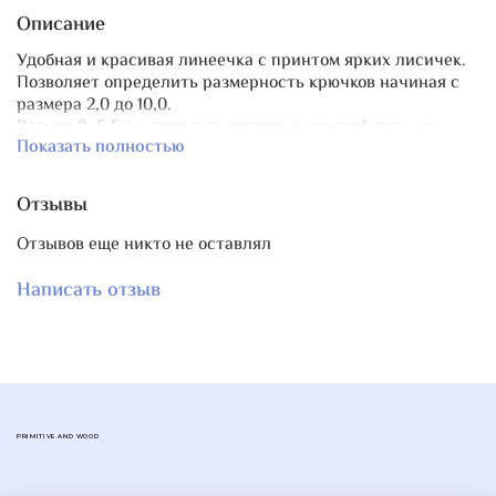
Описание
Удобная и красивая линеечка с принтом ярких лисичек.
Позволяет определить размерность крючков начиная с
размера 2,0 до 10,0.
Размер 9х6,5 см, принт закреплен и отшлифован, не
Показать полностью
сотрётся и не выцветет.
Материал фанера, толщина 4 мм.
Отзывы
Отзывов еще никто не оставлял
Написать отзыв
PRIMITIVE AND WOOD