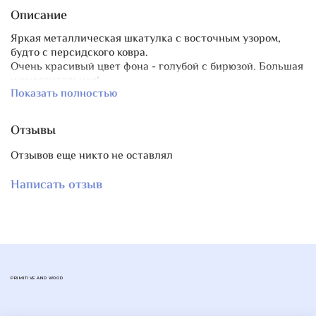
Описание
Яркая металлическая шкатулка с восточным узором,
будто с персидского ковра.
Очень красивый цвет фона - голубой с бирюзой. Большая
и вместительная!
Показать полностью
Размер
13,5 см ? 13,5 см ? 7,3 см
Отзывы
Отзывов еще никто не оставлял
Написать отзыв
PRIMITIVE AND WOOD