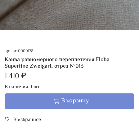
арт.
art0000178
Канва равномерного переплетения Floba
Superfine Zweigart, отрез №013
1 410 ₽
В наличии:
1
шт
В корзину
В избранное