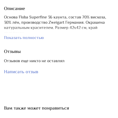
Описание
Основа Floba Superfine 36 каунта, состав 70% вискоза,
30% лён, производство Zweigart Германия. Окрашена
натуральным красителем. Размер 42х42 см, край
оверлочен.
Показать полностью
Насыщенный пряничный оттенок.
Для использования в годовом проекте SAL 2026 "Chelliga.
Отзывы
Morocco" нужен отрез
35.3х35.3
см (без припусков) при
вышивании через 2 нити основы.
Отзывов еще никто не оставлял
Памятка по работе с канвой натурального крашения от
Написать отзыв
P&W:
Все окрашенные материалы в Primitive & Wood: канва,
нити, кружево – окрашены натуральными материалами!
Я не крашу готовыми промышленными красками, не
пользуюсь промышленными закрепителями.
Вам также может понравиться
Что такое натуральные красители? Конечно, это в
первую очередь то, что напрямую дает нам природа: