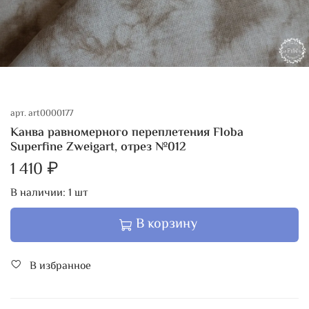
арт.
art0000177
Канва равномерного переплетения Floba
Superfine Zweigart, отрез №012
1 410 ₽
В наличии:
1
шт
В корзину
В избранное