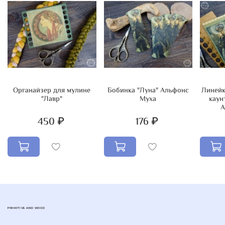
Органайзер для мулине
Бобинка "Луна" Альфонс
Линейк
"Лавр"
Муха
каун
А
450 ₽
176 ₽
PRIMITIVE AND WOOD