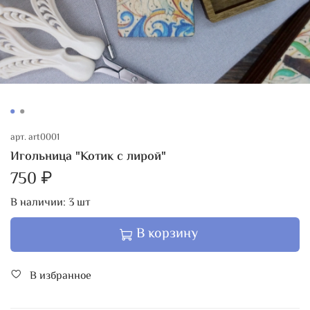
арт.
art0001
Игольница "Котик с лирой"
750 ₽
В наличии:
3
шт
В корзину
В избранное