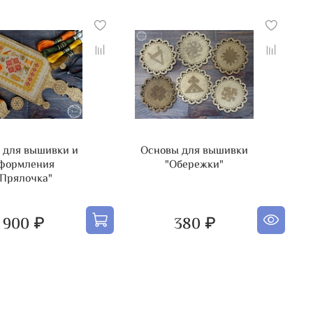
ете сразу после оплаты покупки.
 для вышивки и
Основы для вышивки
формления
"Обережки"
"Прялочка"
900 ₽
380 ₽