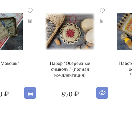
кабин
"Макошь"
Набор "Обережные
Набор
символы" (полная
о
комплектация)
0 ₽
850 ₽