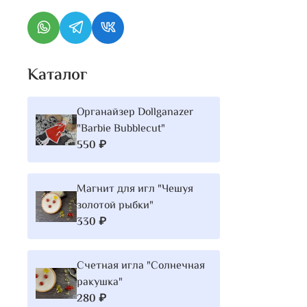
Каталог
Органайзер Dollganazer
"Barbie Bubblecut"
550 ₽
Магнит для игл "Чешуя
золотой рыбки"
330 ₽
Счетная игла "Солнечная
ракушка"
280 ₽