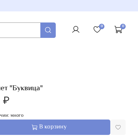
0
0
ет "Буквица"
 ₽
чии: много
В корзину