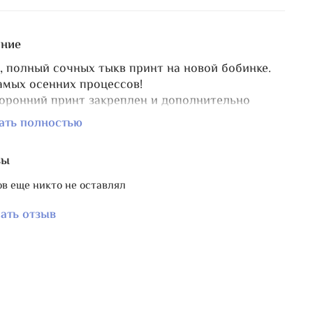
ние
, полный сочных тыкв принт на новой бобинке.
амых осенних процессов!
оронний принт закреплен и дополнительно
фован вручную, не сотрется и не выцветет.
ать полностью
 размер 10,5х4 см, прорези для закрепления
 уменьшенные, чтобы ниточка не выскользнула.
вы
отверстие (d 3,5 мм) для подвешивания на кольцо
крашения бобинки маячком\кистью.
в еще никто не оставлял
ать отзыв
ии выпущены также
органайзер
,
бобинка на 1 цвет
е,
магнит для игл
.