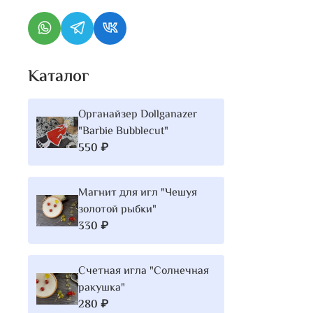
Каталог
Органайзер Dollganazer
"Barbie Bubblecut"
550 ₽
Магнит для игл "Чешуя
золотой рыбки"
330 ₽
Счетная игла "Солнечная
ракушка"
280 ₽