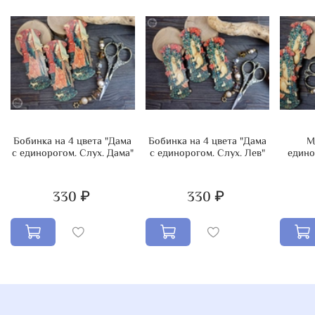
принтом:
органайзер на 13 цветов
,
мини-органайзер на 9
цветов
,
бобинка
,
маячок для ножниц
,
магнит
,
нитковдеватель
,
магнитная коробочка-игольница
.
Бобинка на 4 цвета "Дама
Бобинка на 4 цвета "Дама
М
с единорогом. Слух. Дама"
с единорогом. Слух. Лев"
едино
330 ₽
330 ₽